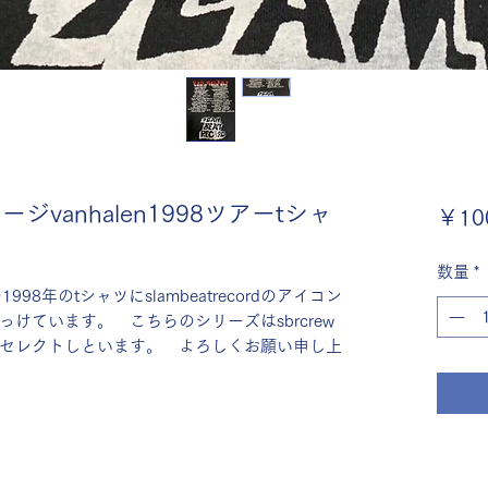
ンテージvanhalen1998ツアーtシャ
￥100
数量
*
998年のtシャツにslambeatrecordのアイコン
けています。　こちらのシリーズはsbrcrew
セレクトしといます。　よろしくお願い申し上